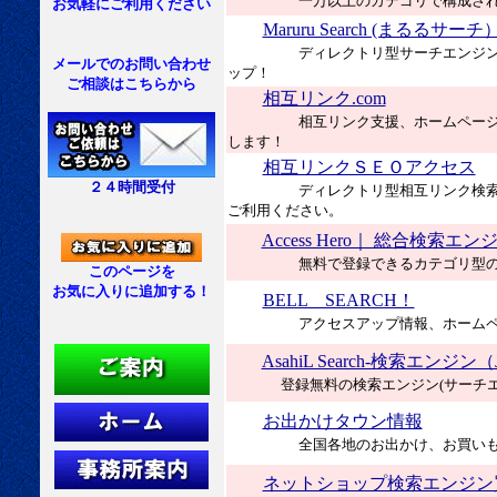
一万以上のカテゴリで構成さ
お気軽にご利用ください
Maruru Search (まるるサーチ
ディレクトリ型サーチエンジ
メールでのお問い合わせ
ップ！
ご相談はこちらから
相互リンク.com
相互リンク支援、ホームペー
します！
相互リンクＳＥＯアクセス
２４時間受付
ディレクトリ型相互リンク検
ご利用ください。
Access Hero｜ 総合検索エン
無料で登録できるカテゴリ型
このページを
お気に入りに追加する！
BELL SEARCH！
アクセスアップ情報、ホーム
AsahiL Search-検索エンジン（
登録無料の検索エンジン(サーチ
お出かけタウン情報
全国各地のお出かけ、お買いも
ネットショップ検索エンジン