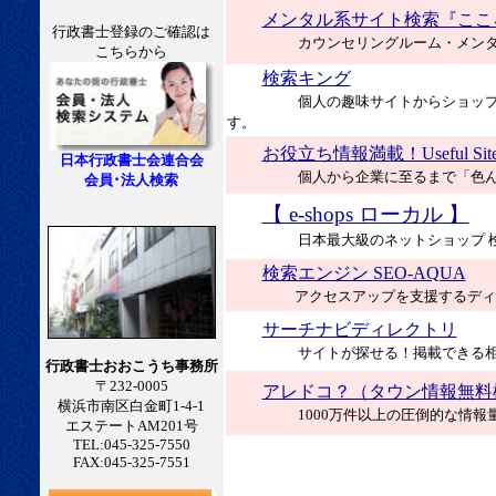
メンタル系サイト検索『こころの
行政書士登録のご確認は
カウンセリングルーム・メン
こちらから
検索キング
個人の趣味サイトからショッ
す。
お役立ち情報満載！Useful Site.
日本行政書士会連合会
個人から企業に至るまで「色
会員･法人検索
【 e-shops ローカル 】
日本最大級のネットショップ 
検索エンジン SEO-AQUA
アクセスアップを支援するディ
サーチナビディレクトリ
サイトが探せる！掲載できる
行政書士おおこうち事務所
〒232-0005
アレドコ？（タウン情報無料
横浜市南区白金町1-4-1
1000万件以上の圧倒的な情
エステートAM201号
TEL:045-325-7550
FAX:045-325-7551