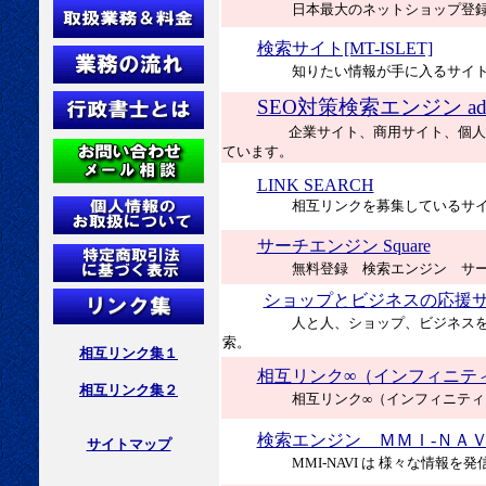
日本最大のネットショップ登
検索サイト[MT-ISLET]
知りたい情報が手に入るサイ
SEO対策検索エンジン adsen
企業サイト、商用サイト、個人
ています。
LINK SEARCH
相互リンクを募集しているサ
サーチエンジン Square
無料登録 検索エンジン サーチエ
ショップとビジネスの応援
人と人、ショップ、ビジネス
索。
相互リンク集１
相互リンク∞（インフィニテ
相互リンク集２
相互リンク∞（インフィニティ
検索エンジン ＭＭＩ‐ＮＡ
サイトマップ
MMI-NAVI は 様々な情報