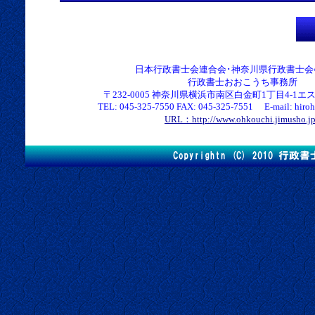
日本行政書士会連合会･神奈川県行政書士会
行政書士おおこうち事務所
〒232-0005 神奈川県横浜市南区白金町1丁目4-1エス
TEL: 045-325-7550 FAX: 045-325-7551 E-mail: hirohk
URL：http://www.ohkouchi.jimusho.j