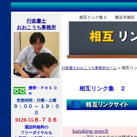
相互リンク集２ 横浜市南区 
行政書士
おおこうち事務所
＞
相互リ
行政書士おおこうち事務所ホーム
相互リンク集 ２
携帯・ＰＨＳ Ｏ
Ｋ
営業時間：月曜～土曜
９：００ ～ １９：０
０
0120-55８-７３６
通話料無料の
kazuking search
フリーダイヤルも