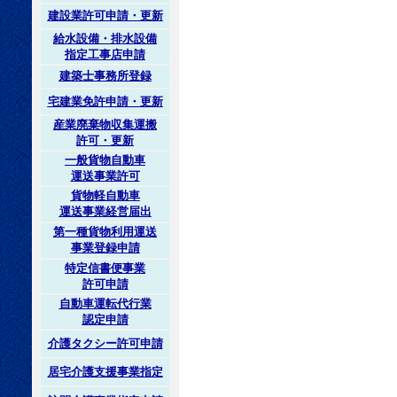
建設業許可申請・更新
給水設備・排水設備
指定工事店申請
建築士事務所登録
宅建業免許申請・更新
産業廃棄物収集運搬
許可・更新
一般貨物自動車
運送事業許可
貨物軽自動車
運送事業経営届出
第一種貨物利用運送
事業登録申請
特定信書便事業
許可申請
自動車運転代行業
認定申請
介護タクシー許可申請
居宅介護支援事業指定