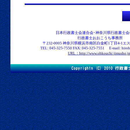
日本行政書士会連合会･神奈川県行政書士会
行政書士おおこうち事務所
〒232-0005 神奈川県横浜市南区白金町1丁目4-1エス
TEL: 045-325-7550 FAX: 045-325-7551 E-mail: hirohk
URL：http://www.ohkouchi.jimusho.j