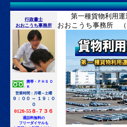
第一種貨物利用運送
行政書士
おおこうち事務所 （
おおこうち事務所
携帯・ＰＨＳ Ｏ
Ｋ
営業時間：月曜～土曜
９：００ ～ １９：０
０
0120-55８-７３６
通話料無料の
フリーダイヤルも