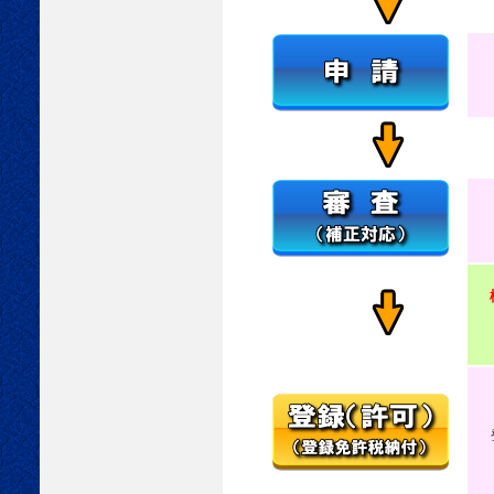
貨
さ
問
第