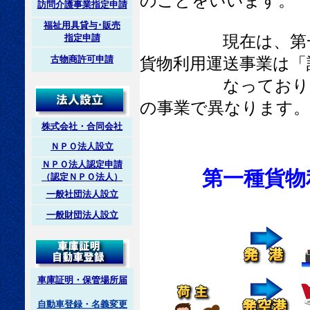
のことをいいます。
訪問介護事業指定申請
福祉用具貸与･販売
現在は、第一種貨
指定申請
古物商許可申請
貨物利用運送事業は「
なっており、審査
の事業で異なります。
株式会社・合同会社
ＮＰＯ法人設立
ＮＰＯ法人認定申請
第一種貨物
（認定ＮＰＯ法人）
一般社団法人設立
一般財団法人設立
車庫証明・保管場所届
自動車登録・名義変更