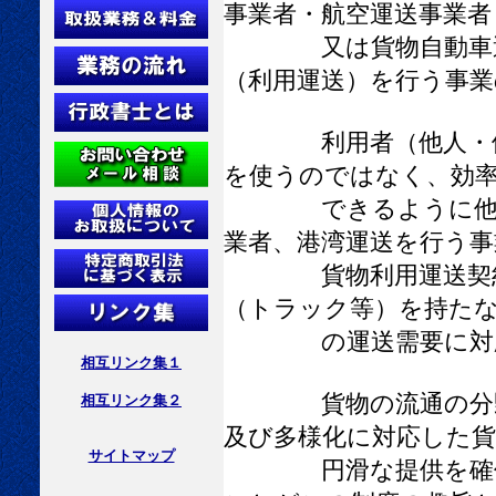
事業者・航空運送事業者
又は貨物自動車運送
（利用運送）を行う事
利用者（他人・他社
を使うのではなく、効
できるように他の運
業者、港湾運送を行う事
貨物利用運送契約を
（トラック等）を持たな
の運送需要に対応す
相互リンク集１
貨物の流通の分野に
相互リンク集２
及び多様化に対応した
サイトマップ
円滑な提供を確保し