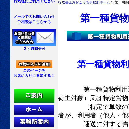
お気軽にご利用ください
＞
第一種
行政書士おおこうち事務所ホーム
第一種貨物
メールでのお問い合わせ
ご相談はこちらから
２４時間受付
第一種貨物
このページを
お気に入りに追加する！
第一種貨物利用運送
荷主対象）又は特定貨物
（特定で単数の荷主
者が、利用者（他人・他
運送に対する責任を