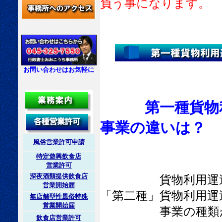
負う事になります。
お問い合わせはお気軽に
第一種貨物
事業の違いは？
風俗営業許可申請
特定遊興飲食店
営業許可
深夜酒類提供飲食店
貨物利用運
営業開始届
「第二種」貨物利用運
無店舗型性風俗特殊
営業開始届
事業の種類が
飲食店営業許可