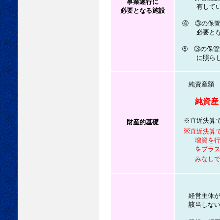
事業遂行に
有している
必要となる施設
④ ③の保管
必要とな
➄ ③の保管
に照らして適
純資産額 ３
純資産
※直近決算
財産的基礎
※
直近決算
増資を行い純
をプラスして
みなしでの貸
経営主体が貨
該当しないこ