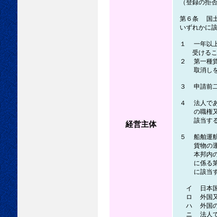
（登録の拒否
第６条 国土
いずれかに該
１ 一年以上
受けることが
２ 第一種貨
取消しを受け
３ 申請前二
４ 法人であ
の職権又は支
該当する者
経営主体
５ 船舶運航
貨物の運送（
本邦内の各地
に係る第一種
に該当す
イ 日本国
ロ 外国又は
ハ 外国の法
ニ 法人であ