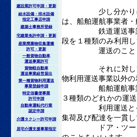
建設業許可申請・更新
少し分かりにくい
給水設備・排水設備
指定工事店申請
は、船舶運航事業者・
建築士事務所登録
鉄道運送事業者又
宅建業免許申請・更新
段を１種類のみ利用し
産業廃棄物収集運搬
運送のことを
許可・更新
一般貨物自動車
運送事業許可
それに対して、第
貨物軽自動車
運送事業経営届出
物利用運送事業以外の
第一種貨物利用運送
事業登録申請
船舶運航事業者・
特定信書便事業
３種類のどれかの運送
許可申請
自動車運転代行業
利用運送とその前
認定申請
集荷及び配達を一貫し
介護タクシー許可申請
ドア・ツー・ドア
居宅介護支援事業指定