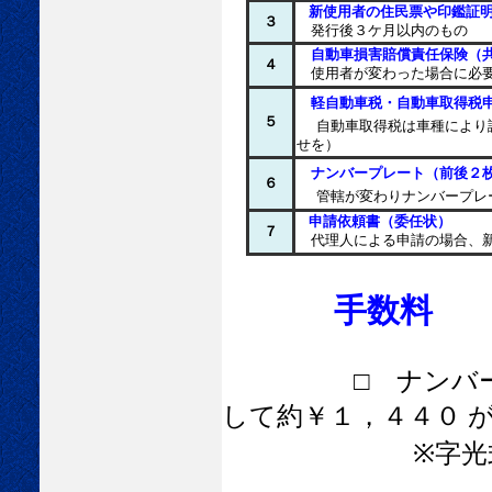
新使用者の住民票や印鑑証
３
発行後３ケ月以内のもの
自動車損害賠償責任保険（
４
使用者が変わった場合に必
軽自動車税・自動車取得税
５
自動車取得税は車種により
せを）
ナンバープレート（前後２
６
管轄が変わりナンバープレ
申請依頼書（委任状）
７
代理人による申請の場合、
手数料
□ ナンバー変更
して約￥１，４４０ 
※字光式ナンバ