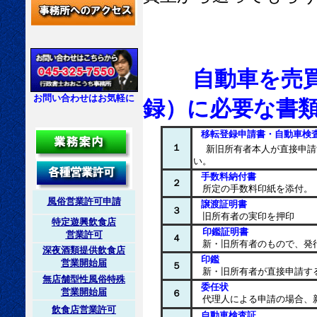
自動車を売買等
お問い合わせはお気軽に
録）に必要な書
移転登録申請書・自動車検査
１
新旧所有者本人が直接申請
い。
手数料納付書
２
所定の手数料印紙を添付。（
風俗営業許可申請
譲渡証明書
３
旧所有者の実印を押印
特定遊興飲食店
印鑑証明書
営業許可
４
新・旧所有者のもので、発
深夜酒類提供飲食店
印鑑
営業開始届
５
新・旧所有者が直接申請す
無店舗型性風俗特殊
委任状
営業開始届
６
代理人による申請の場合、
飲食店営業許可
自動車検査証