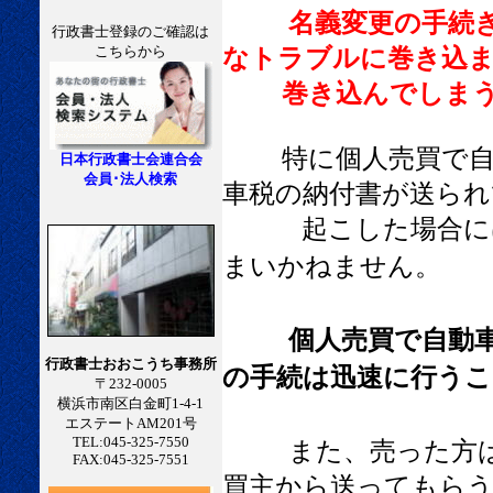
名義変更の手続
行政書士登録のご確認は
こちらから
なトラブルに巻き込
巻き込んでしまう
特に個人売買で自
日本行政書士会連合会
会員･法人検索
車税の納付書が送られ
起こした場合には旧
まいかねません。
個人売買で自動
行政書士おおこうち事務所
の手続は迅速に行うこ
〒232-0005
横浜市南区白金町1-4-1
エステートAM201号
TEL:045-325-7550
また、売った方
FAX:045-325-7551
買主から送ってもら