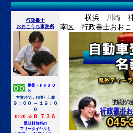
横浜 川崎 神奈
行政書士
南区 行政書士おおこ
おおこうち事務所
携帯・ＰＨＳ Ｏ
Ｋ
営業時間：月曜～土曜
９：００ ～ １９：０
０
0120-55８-７３６
通話料無料の
フリーダイヤルも