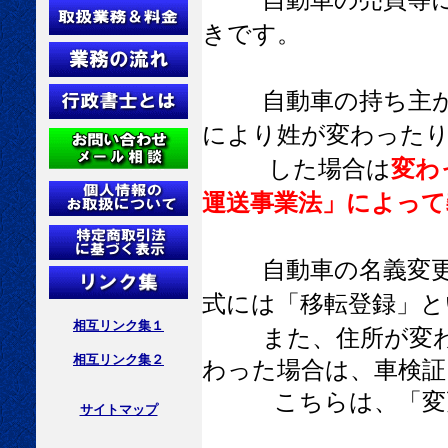
自動車の売買等
きです。
自動車の持ち主
により姓が変わったり
した場合は
変わ
運送事業法」によって
自動車の名義変
式には「移転登録」と
相互リンク集１
また、住所が変
相互リンク集２
わった場合は、車検
こちらは、「変更
サイトマップ