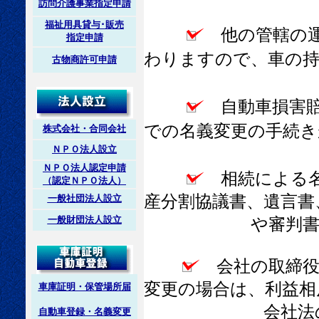
訪問介護事業指定申請
福祉用具貸与･販売
他の管轄の運
指定申請
わりますので、車の
古物商許可申請
自動車損害賠
での名義変更の手続き
株式会社・合同会社
ＮＰＯ法人設立
ＮＰＯ法人認定申請
相続による名
（認定ＮＰＯ法人）
産分割協議書、遺言書
一般社団法人設立
一般財団法人設立
や審判書などが
会社の取締役
変更の場合は、利益相
車庫証明・保管場所届
会社法の規定に
自動車登録・名義変更