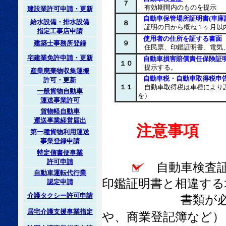
７
有効期間内のものを提示
建設業許可申請・更新
自動車保管場所証明書(車庫
給水設備・排水設備
８
証明の日から概ね１ヶ月以
指定工事店申請
使用者の住所を証する書面
建築士事務所登録
９
住民票、印鑑証明書、電気
宅建業免許申請・更新
自動車損害賠償責任保険証
１０
提示する。
産業廃棄物収集運搬
自動車税・自動車取得税申
許可・更新
１１
自動車取得税は車種により
一般貨物自動車
を）
運送事業許可
貨物軽自動車
運送事業経営届出
注意事項
第一種貨物利用運送
事業登録申請
特定信書便事業
許可申請
自動車検査証
自動車運転代行業
印鑑証明書と相違する
認定申請
介護タクシー許可申請
書類が必要とな
居宅介護支援事業指定
や、商業登記簿など）