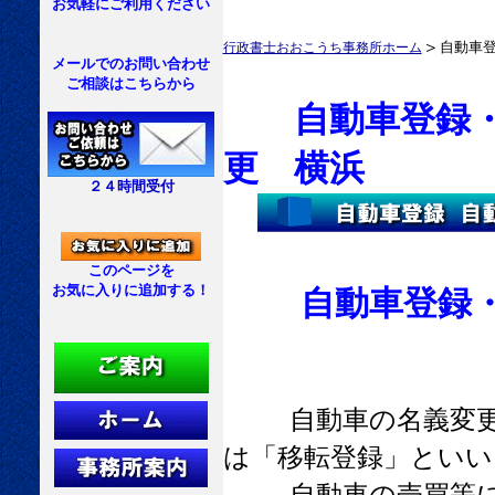
お気軽にご利用ください
＞
自動車
行政書士おおこうち事務所ホーム
メールでのお問い合わせ
ご相談はこちらから
自動車登録・名
更 横浜
２４時間受付
このページを
お気に入りに追加する！
自動車登録・名
自動車の名義変
は「移転登録」といい