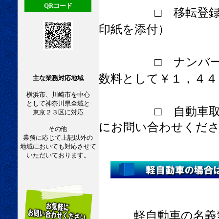
QRコード
□ 移転登録
印紙を添付）
□ ナンバー
数料として￥１，４４
主な業務対応地域
横浜市、川崎市を中心
として神奈川県全域と
□ 自動車取
東京２３区に対応
にお問い合わせくだ
その他
業務に応じて上記以外の
地域においても対応させて
いただいております。
軽自動車の名義変更