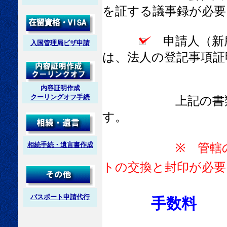
を証する議事録が必要
申請人（新
入国管理局ビザ申請
は、法人の登記事項証
内容証明作成
クーリングオフ手続
上記の書類を揃え
す。
相続手続・遺言書作成
※ 管轄
トの交換と封印が必要
パスポート申請代行
手数料