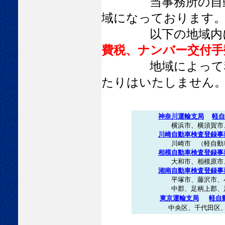
当事務所の自動車
域になっております
以下の地域内に
費税、ナンバー交付手
地域によって料金
たりはいたしません
神奈川運輸支局
軽自
横浜市、横須賀市、鎌倉
川崎自動車検査登録事
川崎市 （軽自動車は検
相模自動車検査登録事
大和市、相模原市、厚木市
湘南自動車検査登録事
平塚市、藤沢市、小田原市
中郡、足柄上郡、足
東京運輸支局
軽自
中央区、千代田区