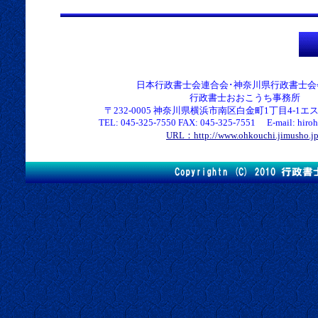
日本行政書士会連合会･神奈川県行政書士会
行政書士おおこうち事務所
〒232-0005 神奈川県横浜市南区白金町1丁目4-1エス
TEL: 045-325-7550 FAX: 045-325-7551 E-mail: hirohk
URL：http://www.ohkouchi.jimusho.j