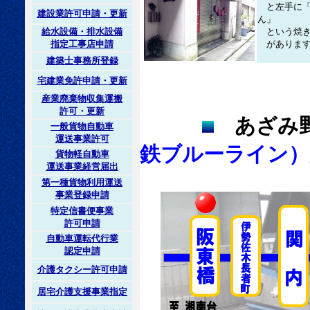
と左手に「
建設業許可申請・更新
ん」
給水設備・排水設備
という焼き
指定工事店申請
があります
建築士事務所登録
宅建業免許申請・更新
産業廃棄物収集運搬
許可・更新
あざみ野
一般貨物自動車
運送事業許可
鉄ブルーライン）
貨物軽自動車
運送事業経営届出
第一種貨物利用運送
事業登録申請
特定信書便事業
許可申請
自動車運転代行業
認定申請
介護タクシー許可申請
居宅介護支援事業指定