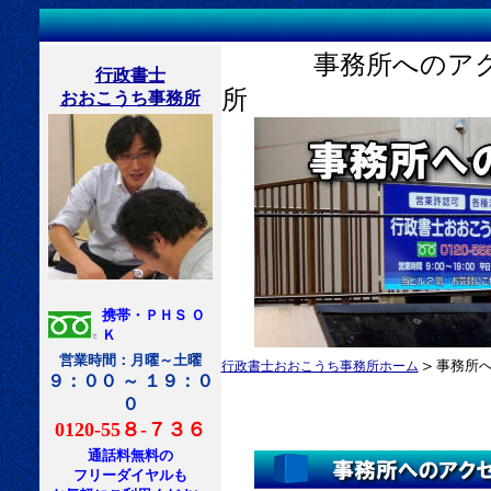
事務所へのアクセ
行政書士
所
おおこうち事務所
携帯・ＰＨＳ Ｏ
Ｋ
営業時間：月曜～土曜
＞
事務所
行政書士おおこうち事務所ホーム
９：００ ～ １９：０
０
0120-55８-７３６
通話料無料の
フリーダイヤルも