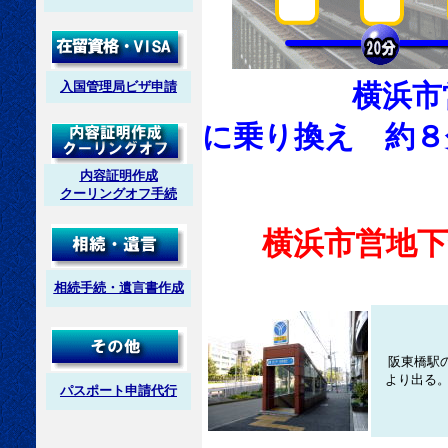
入国管理局ビザ申請
横浜市
に乗り換え 約８
内容証明作成
クーリングオフ手続
横浜市営地下
相続手続・遺言書作成
阪東橋駅
より出る
パスポート申請代行