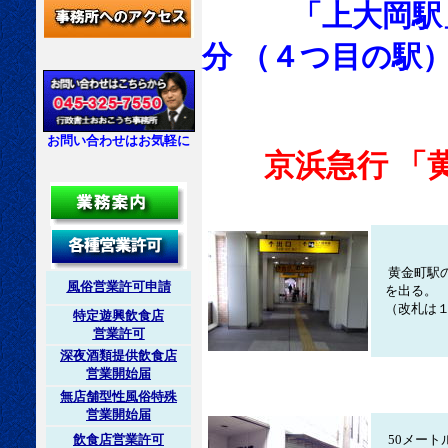
「上大岡駅
分 （４つ目の駅
お問い合わせはお気軽に
京浜急行 「
黄金町駅
風俗営業許可申請
を出る。
（改札は１
特定遊興飲食店
営業許可
深夜酒類提供飲食店
営業開始届
無店舗型性風俗特殊
営業開始届
飲食店営業許可
50メート