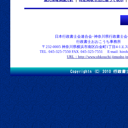
日本行政書士会連合会･神奈川県行政書士会
行政書士おおこうち事務所
〒232-0005 神奈川県横浜市南区白金町1丁目4-1エス
TEL: 045-325-7550 FAX: 045-325-7551 E-mail: hirohk
URL：http://www.ohkouchi.jimusho.j