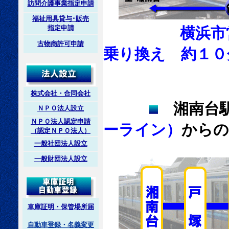
訪問介護事業指定申請
福祉用具貸与･販売
指定申請
横浜市
古物商許可申請
乗り換え 約１０
株式会社・合同会社
湘南台駅
ＮＰＯ法人設立
ＮＰＯ法人認定申請
ーライン）
からの
（認定ＮＰＯ法人）
一般社団法人設立
一般財団法人設立
車庫証明・保管場所届
自動車登録・名義変更