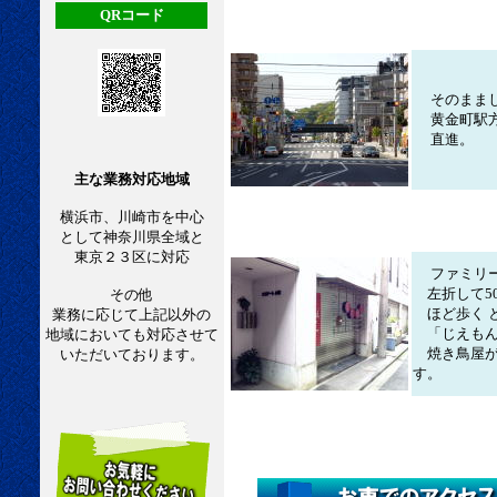
QRコード
そのまま
黄金町駅方
直進。
主な業務対応地域
横浜市、川崎市を中心
として神奈川県全域と
東京２３区に対応
ファミリ
左折して5
その他
ほど歩く 
業務に応じて上記以外の
「じえもん
地域においても対応させて
焼き鳥屋が
いただいております。
す。