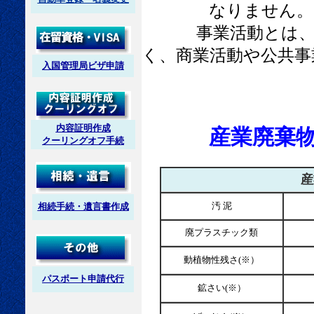
なりません。
事業活動とは、製
く、商業活動や公共事
入国管理局ビザ申請
内容証明作成
産業廃棄
クーリングオフ手続
産
汚 泥
相続手続・遺言書作成
廃プラスチック類
動植物性残さ(※）
パスポート申請代行
鉱さい(※）