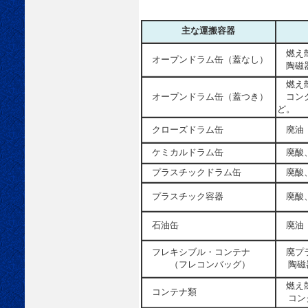
主な運搬容器
燃え殻
オープンドラム缶（蓋なし）
陶磁器
燃え殻
オープンドラム缶（蓋つき）
コンク
ど。
クローズドラム缶
廃油
ケミカルドラム缶
廃酸
プラスチックドラム缶
廃酸
プラスチック容器
廃酸
石油缶
廃油
フレキシブル・コンテナ
廃プ
（フレコンバッグ）
陶磁器
燃え
コンテナ類
コンク