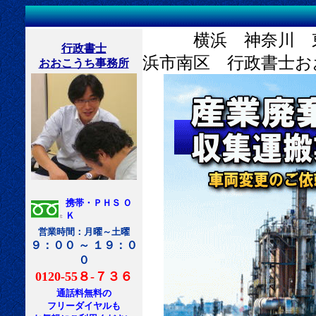
横浜 神奈川 東京
行政書士
浜市南区 行政書士お
おおこうち事務所
携帯・ＰＨＳ Ｏ
Ｋ
営業時間：月曜～土曜
９：００ ～ １９：０
０
0120-55８-７３６
通話料無料の
フリーダイヤルも