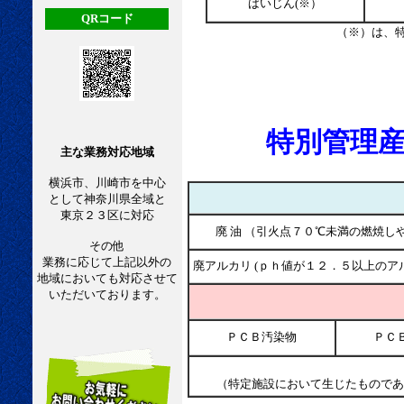
ばいじん(※）
QRコード
（※）は、
※工事現場か
特別管理産業
主な業務対応地域
横浜市、川崎市を中心
として神奈川県全域と
東京２３区に対応
廃 油 （引火点７０℃未満の燃焼し
その他
業務に応じて上記以外の
廃アルカリ (ｐｈ値が１２．５以上のア
地域においても対応させて
いただいております。
ＰＣＢ汚染物
ＰＣ
（特定施設において生じたものであ