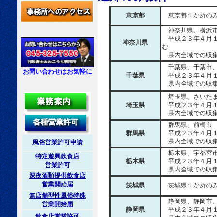
東京都
東京都１か所のみ
神奈川県、横浜市
平成２３年４月１
神奈川県
む
県内全域での収集
千葉県、千葉市、
お問い合わせはお気軽に
千葉県
平成２３年４月１
県内全域での収集
埼玉県、さいたま
埼玉県
平成２３年４月１
県内全域での収集
群馬県、前橋市
群馬県
平成２３年４月１
県内全域での収集
風俗営業許可申請
栃木県、宇都宮
特定遊興飲食店
栃木県
平成２３年４月１
営業許可
県内全域での収集
深夜酒類提供飲食店
営業開始届
茨城県
茨城県１か所のみ
無店舗型性風俗特殊
静岡県、静岡市、
営業開始届
静岡県
平成２３年４月１
飲食店営業許可