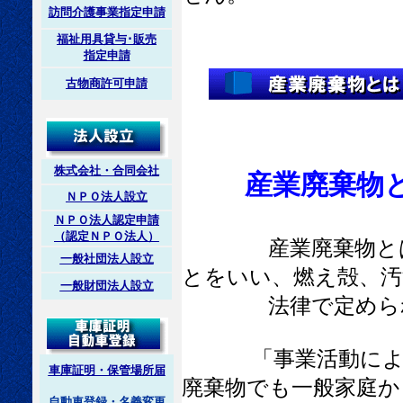
訪問介護事業指定申請
福祉用具貸与･販売
指定申請
古物商許可申請
株式会社・合同会社
産業廃棄物
ＮＰＯ法人設立
ＮＰＯ法人認定申請
（認定ＮＰＯ法人）
産業廃棄物とは、
一般社団法人設立
とをいい、燃え殻、汚
一般財団法人設立
法律で定められ
「事業活動によって
車庫証明・保管場所届
廃棄物でも一般家庭か
自動車登録・名義変更