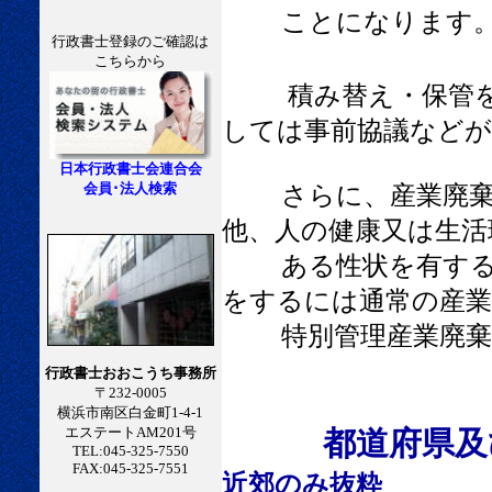
ことになります
行政書士登録のご確認は
こちらから
積み替え・保管
しては事前協議などが
日本行政書士会連合会
会員･法人検索
さらに、産業廃棄物
他、人の健康又は生活
ある性状を有するも
をするには通常の産業
特別管理産業廃棄物
行政書士おおこうち事務所
〒232-0005
横浜市南区白金町1-4-1
エステートAM201号
都道府県及
TEL:045-325-7550
FAX:045-325-7551
近郊のみ抜粋