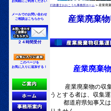
お気軽にご利用ください
＞
産業廃
行政書士おおこうち事務所ホーム
メールでのお問い合わせ
産業廃棄物
ご相談はこちらから
２４時間受付
このページを
産業廃棄物収
お気に入りに追加する！
産業廃棄物の収
うとする者は、収集運
都道府県知事又は政
りません。