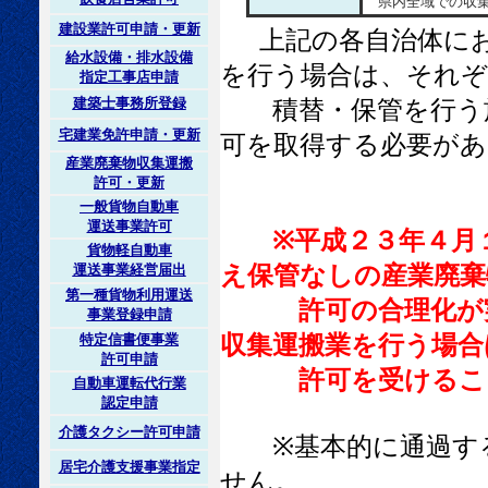
県内全域での収集
建設業許可申請・更新
上記の各自治体に
給水設備・排水設備
を行う場合は、それ
指定工事店申請
建築士事務所登録
積替・保管を行う施
宅建業免許申請・更新
可を取得する必要があ
産業廃棄物収集運搬
許可・更新
一般貨物自動車
運送事業許可
※平成２３年４月
貨物軽自動車
え保管なしの産業廃棄
運送事業経営届出
第一種貨物利用運送
許可の合理化が実施
事業登録申請
収集運搬業を行う場合
特定信書便事業
許可申請
許可を受けること
自動車運転代行業
認定申請
介護タクシー許可申請
※基本的に通過する
居宅介護支援事業指定
せん。