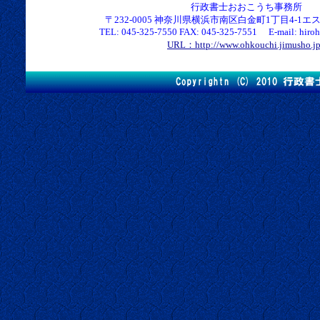
行政書士おおこうち事務所
〒232-0005 神奈川県横浜市南区白金町1丁目4-1エス
TEL: 045-325-7550 FAX: 045-325-7551 E-mail: hirohk
URL：http://www.ohkouchi.jimusho.j