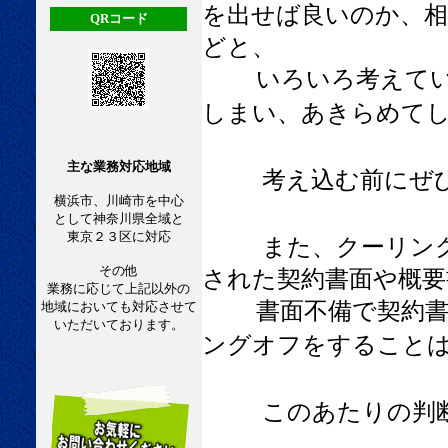
を出せば良いのか、
QRコード
どと、
いろいろ考えている
しまい、あきらめて
主な業務対応地域
考え込む前にぜ
横浜市、川崎市を中心
として神奈川県全域と
東京２３区に対応
また、クーリン
その他
された契約書面や概要
業務に応じて上記以外の
書面不備で契約書は
地域においても対応させて
いただいております。
ングオフをすること
このあたりの判