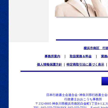
横浜市南区 行
事務所案内
｜
取扱業務＆料金
｜
業務
個人情報保護方針
｜
特定商取引法に基づく表示
日本行政書士会連合会･神奈川県行政書士会
行政書士おおこうち事務所
〒232-0005 神奈川県横浜市南区白金町1丁目4-1エス
TEL: 045-325-7550 FAX: 045-325-7551 E-mail: hirohk