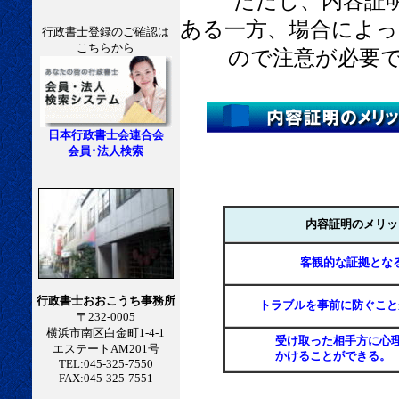
ただし、内容証
ある一方、場合によっ
行政書士登録のご確認は
こちらから
ので注意が必要で
日本行政書士会連合会
会員･法人検索
内容証明のメリッ
客観的な証拠とな
行政書士おおこうち事務所
トラブルを事前に防ぐこと
〒232-0005
横浜市南区白金町1-4-1
受け取った相手方に心
エステートAM201号
かけることができる。
TEL:045-325-7550
FAX:045-325-7551