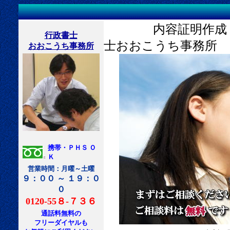
内容証明作成 ク
行政書士
士おおこうち事務所 
おおこうち事務所
携帯・ＰＨＳ Ｏ
Ｋ
営業時間：月曜～土曜
９：００ ～ １９：０
０
0120-55８-７３６
通話料無料の
フリーダイヤルも