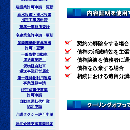
建設業許可申請・更新
給水設備・排水設備
指定工事店申請
建築士事務所登録
宅建業免許申請・更新
契約の解除をする場合
産業廃棄物収集運搬
許可・更新
債権の消滅時効を主張
一般貨物自動車
債権譲渡を債務者に通
運送事業許可
貨物軽自動車
債権を放棄する場合
運送事業経営届出
相続における遺留分減
第一種貨物利用運送
事業登録申請
特定信書便事業
許可申請
自動車運転代行業
認定申請
介護タクシー許可申請
居宅介護支援事業指定