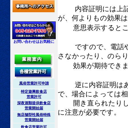
内容証明には上
が、何よりもの効果は
意思表示するとこ
お問い合わせはお気軽に
ですので、電話
さなかったり、のら
効果が期待できま
逆に内容証明は
風俗営業許可申請
特定遊興飲食店
で、場合によっては相
営業許可
開き直られたりして
深夜酒類提供飲食店
営業開始届
に注意が必要です。
無店舗型性風俗特殊
営業開始届
飲食店営業許可