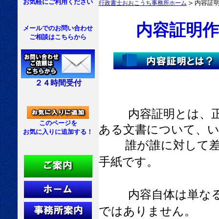
お気軽にご利用ください
＞
内容証
行政書士おおこうち事務所ホーム
内容証明
メールでのお問い合わせ
ご相談はこちらから
２４時間受付
内容証明とは、
このページを
ある文書について、
お気に入りに追加する！
誰が誰に対して差し
手紙です。
内容自体は単な
ではありません。