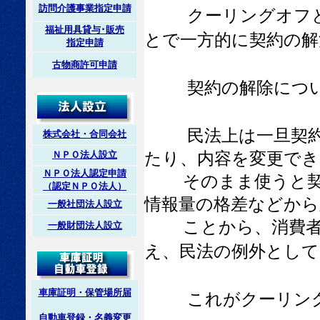
訪問介護事業指定申請
クーリングオフ
福祉用具貸与･販売
とで一方的に契約の解
指定申請
古物商許可申請
契約の解除につ
民法上は一旦契
株式会社・合同会社
たり、内容を変更で
ＮＰＯ法人設立
ＮＰＯ法人認定申請
そのまま使うと契約
（認定ＮＰＯ法人）
情報量の格差などから
一般社団法人設立
ことから、消費者に
一般財団法人設立
え、民法の例外として
車庫証明・保管場所届
これがクーリン
自動車登録・名義変更