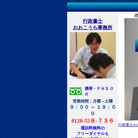
建築士事
行政書士
おおこうち事務所
携帯・ＰＨＳ Ｏ
Ｋ
営業時間：月曜～土曜
９：００ ～ １９：０
０
0120-55８-７３６
行政書士お
通話料無料の
フリーダイヤルも