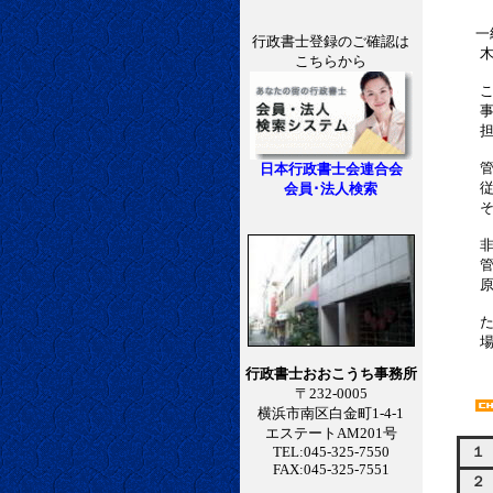
一
行政書士登録のご確認は
木造建築
こちらから
これらの
事務所開
担うこ
管理建築
日本行政書士会連合会
従って、
会員･法人検索
その事務
非常勤の
管理建築
原則的に
ただし、
場合も
行政書士おおこうち事務所
〒232-0005
横浜市南区白金町1-4-1
エステートAM201号
TEL:045-325-7550
１
FAX:045-325-7551
２