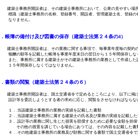
築士事務所開設者は、その建築士事務所において、公衆の見やすい場所
築士事務所の名称、登録番号、開設者、管理建築士名、登録の有効
ません。
簿の備付け及び図書の保存（建築士法第２４条の4）
築士事務所開設者は、その業務に関する事項で、毎事業年度毎の契約の
等を記載した帳簿を事業年度末日の翌日から１５年間保存しなく
務所に属する建築士がその建築士事務所の業務として作成した設計
間保存しなくてはなりません。
類の閲覧（建築士法第２４条の６）
築士事務所開設者は、国土交通省令で定めるところにより、以下に掲げ
委託しようとする者の求めに応じ、閲覧をさせなければならな
当該建築士事務所の業務の実績を記載した書類
該建築士事務所に属する建築士の氏名及び業務の実績を記載した
計等の業務に関し生じた損害を賠償するために必要な金額を担保す
の措置を講じている場合にあつては、その内容を記載した書
の他建築士事務所の業務及び財務に関する書類で国土交通省令で