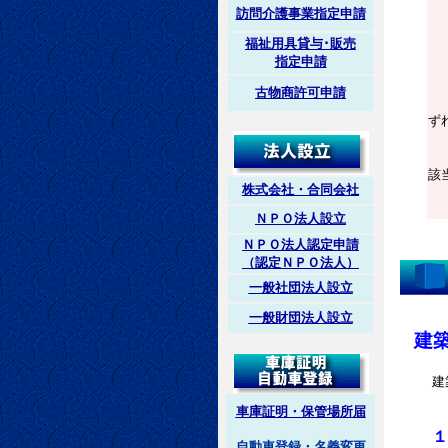
あ
訪問介護事業指定申請
福祉用具貸与･販売
９
指定申請
１
古物商許可申請
１
ず
１
該
株式会社・合同会社
ＮＰＯ法人設立
ＮＰＯ法人認定申請
（認定ＮＰＯ法人）
一般社団法人設立
一般財団法人設立
建
建
車庫証明・保管場所届
１
自動車登録・名義変更