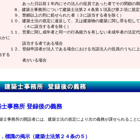
った日以前１年内にその法人の役員であった者でその閉鎖の期間
８、建築士事務所について建築士法第２４条第１項及び第２項に規定
、禁錮以上の刑に処せられた者（３に該当する者を除く）
０、建築士法の規定に違反して、又は建築物の建築に関し罪を犯して
（４に該当する者を除く）
１、営業に関し成年者と同一の行為能力を有しない未成年者の法定代理
れかに
該当する者である場合
２、登録申請者が法人である場合における当該法人の役員のうちに上記
当する
者がいる場合
築士事務所 登録後の義務
築士事務所の開設者には、建築士法の規定により次の義務が課せられること
．
標識の掲示（建築士法第２４条の５）