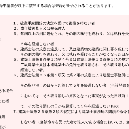
録申請者が以下に該当する場合は登録が拒否されることがあります。
１、破産手続開始の決定を受けて復権を得ない者
、成年被後見人又は被保佐人
、禁錮以上の刑に処せられ、その刑の執行を終わり、又は執行を受け
ら
５年を経過しない者
、建築士法の規定に違反して、又は建築物の建築に関し罪を犯して罰
の刑の執行を終わり、又は執行を受けることがなくなった日から
、建築士法第９条第１項第４号又は建築士法第１０条第１項の規定に
級建築士又は木造建築士の免許を取り消され、その取り消しの日
経過しない者。
、建築士法第２６条第１項又は第２項の規定により建築士事務所につ
、
の取り消しの日から起算して５年を経過しない者 （当該登録を取
ある場合
おいては、その取り消しの原因となった事実があった日以前１年
った者
、その取り消しの日から起算して５年を経過しないもの）
７､建築士法第２６条第２項の規定により建築士事務所の閉鎖の命令
経過
ない者 （当該命令を受けた者が法人である場合においては、当該
実が