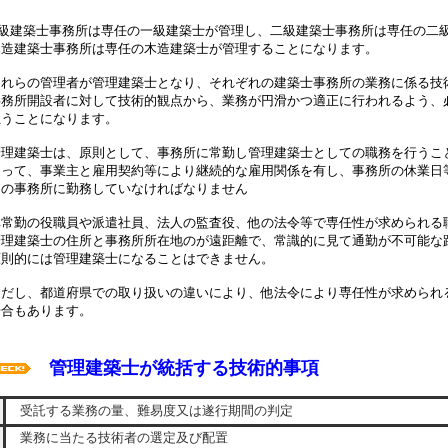
級建築士事務所は専任の一級建築士が管理し、二級建築士事務所は専任の二
士事務所は専任の木造建築士が管理することになります。
管理者が管理建築士となり、それぞれの建築士事務所の業務に係る技術
設者に対して技術的観点から、業務が円滑かつ適正に行われるよう、必
とになります。
士は、原則として、事務所に常勤し管理建築士としての職務を行うこ
事業主と雇用契約等により継続的な雇用関係を有し、事務所の休業日等
所に勤務していなければなりません
役職員や派遣社員、法人の監査役、他の法令等で専任性が求められる職
士の住所と事務所所在地のが遠距離で、常識的に見て通勤が不可能な距
は管理建築士になることはできません。
都道府県での取り扱いの違いにより、他法令により専任性が求められる
あります。
管理建築士が統括する技術的事項
受託する業務の量、難易度又は遂行期間の判定
業務に当たる技術者の選定及び配置