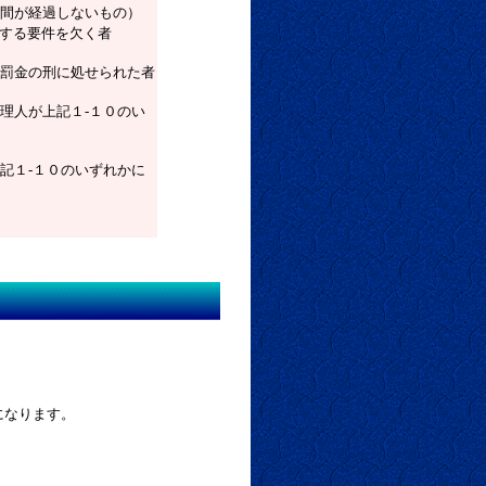
が経過しないもの）
する要件を欠く者
罰金の刑に処せられた者
人が上記１-１０のい
１-１０のいずれかに
になります。