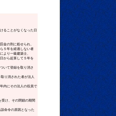
ることがなくなった日
金の刑に処せられ、
５年を経過しない者
より一級建築士、
から起算して５年を
いて登録を取り消さ
り消された者が法人
内にその法人の役員で
を受け、その閉鎖の期間
命令の原因となった