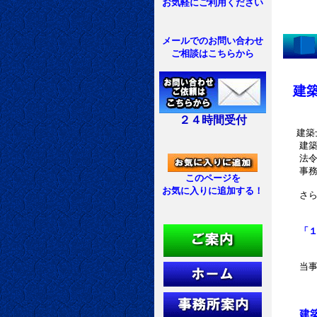
お気軽にご利用ください
メールでのお問い合わせ
ご相談はこちらから
建
２４時間受付
建築
建築工事
法令若し
事務所に
このページを
お気に入りに追加する！
さらに、
「１級
当
建