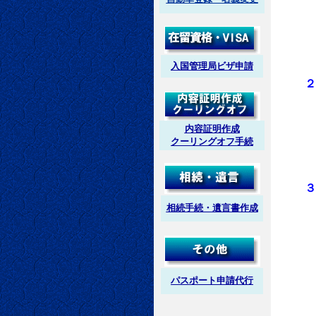
建
標識（建
なり
入国管理局ビザ申請
２．帳
建
報酬の額
内容証明作成
また、事
クーリングオフ手続
１５年
３．書
相続手続・遺言書作成
建
設計等を
１．.
２．.当
３．.設
パスポート申請代行
その他
４．.そ