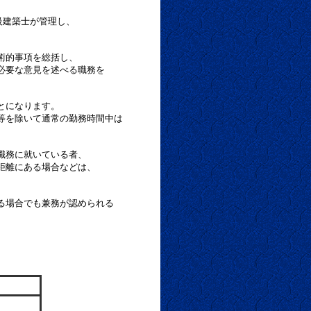
級建築士が管理し、
的事項を総括し、
要な意見を述べる職務を
とになります。
を除いて通常の勤務時間中は
務に就いている者、
離にある場合などは、
場合でも兼務が認められる