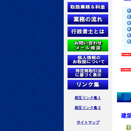
業務も行
営業所
相互リンク集１
相互リンク集２
建
サイトマップ