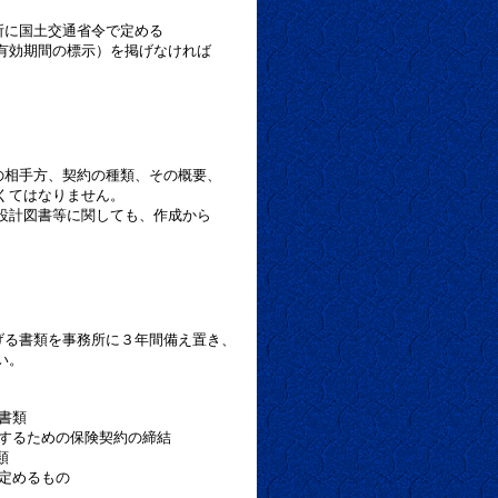
に国土交通省令で定める
期間の標示）を掲げなければ
相手方、契約の種類、その概要、
てはなりません。
図書等に関しても、作成から
る書類を事務所に３年間備え置き、
い。
書類
るための保険契約の締結
類
定めるもの