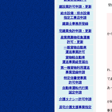
登
建設業許可申請・更新
給水設備・排水設備
指定工事店申請
建築士事務所登録
２
３
宅建業免許申請・更新
か
産業廃棄物収集運搬
許可・更新
４
そ
一般貨物自動車
５
運送事業許可
二
貨物軽自動車
運送事業経営届出
６
第一種貨物利用運送
れ
事業登録申請
そ
特定信書便事業
で
許可申請
に
あ
自動車運転代行業
で
認定申請
介護タクシー許可申請
が
し
居宅介護支援事業指定
事