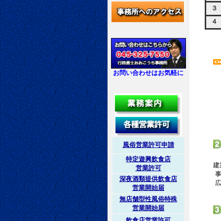
３
４
お問い合わせはお気軽に
従事した
提出す
風俗営業許可申請
特定遊興飲食店
建
営業許可
事務所に
深夜酒類提供飲食店
広さや設
営業開始届
無店舗型性風俗特殊
営業開始届
飲食店営業許可