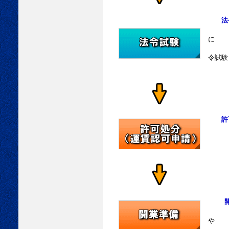
法令
に
足り
令試験
に合
許可
管轄
許可
運賃
や