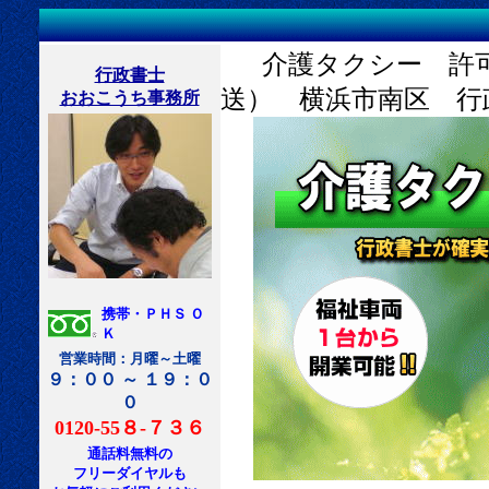
介護タクシー 許
行政書士
送） 横浜市南区 行
おおこうち事務所
携帯・ＰＨＳ Ｏ
Ｋ
営業時間：月曜～土曜
９：００ ～ １９：０
０
0120-55８-７３６
通話料無料の
フリーダイヤルも