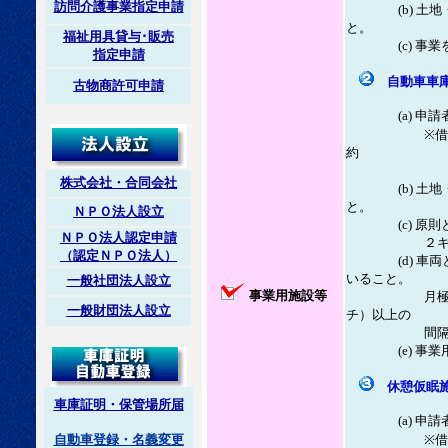
訪問介護事業指定申請
(b) 土地・
と。
福祉用具貸与･販売
(c) 事業を
指定申請
自動車車
古物商許可申請
(a) 申請者
※借用で契約
約
があれば
株式会社・合同会社
(b) 土地・
と。
ＮＰＯ法人設立
(c) 原則と
ＮＰＯ法人認定申請
２キロメート
（認定ＮＰＯ法人）
(d) 車両と
いること。
一般社団法人設立
事業用施設等
月極めの駐車
一般財団法人設立
チ）以上の
間隔が取れな
(e) 事業用
休憩仮眠
車庫証明・保管場所届
(a) 申請者
※借用で契約
自動車登録・名義変更