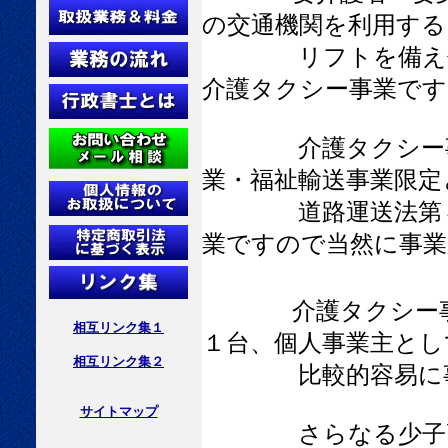
の交通機関を利用する
リフトを備え付け
介護タクシー事業です
介護タクシー事業
業・福祉輸送事業限定
道路運送法第４条
業ですので当然に事業
介護タクシー
相互リンク集１
１台、個人事業主とし
相互リンク集２
比較的容易に事業
サイトマップ
さらなる少子高齢