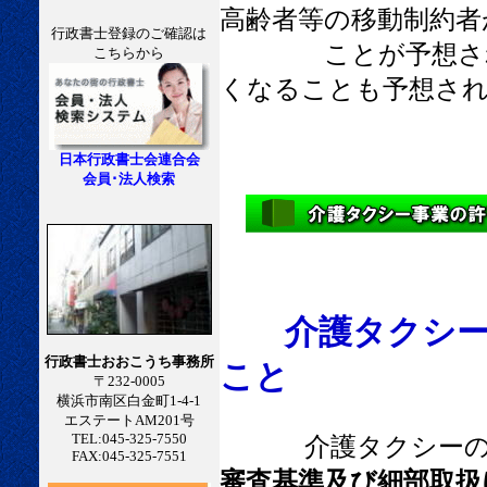
高齢者等の移動制約者
行政書士登録のご確認は
ことが予想されま
こちらから
くなることも予想さ
日本行政書士会連合会
会員･法人検索
介護タクシ
行政書士おおこうち事務所
こと
〒232-0005
横浜市南区白金町1-4-1
エステートAM201号
TEL:045-325-7550
介護タクシーの許
FAX:045-325-7551
審査基準及び細部取扱