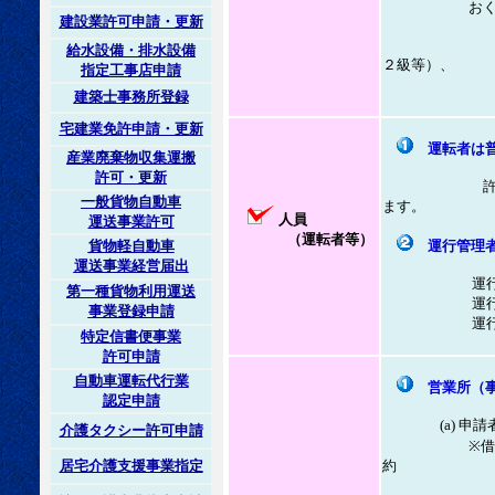
おくことが
建設業許可申請・更新
※ヘルパー
給水設備・排水設備
２級等）、
指定工事店申請
ケア輸送
建築士事務所登録
宅建業免許申請・更新
運転者は
産業廃棄物収集運搬
許可・更新
許可取得後、
一般貨物自動車
ます。
人員
運送事業許可
（運転者等）
運行管理
貨物軽自動車
運送事業経営届出
運行管理者・
第一種貨物利用運送
運行管理者、
事業登録申請
運行台数によ
特定信書便事業
許可申請
自動車運転代行業
営業所（事
認定申請
(a) 申請者
介護タクシー許可申請
※借用で契約
約
居宅介護支援事業指定
があれば