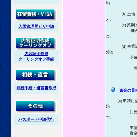
約
があれば
(b) 土地・
と。
(c) 原則と
入国管理局ビザ申請
併設できない
と。
(d) 事業計
分と
内容証明作成
明確に区画
クーリングオフ手続
通常は、営業
相続手続・遺言書作成
資金の見
(a) 申
始
に要する資金
す。
パスポート申請代行
申請者の預金
資金計画に関