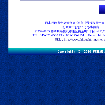
日本行政書士会連合会･神奈川県行政書士会
行政書士おおこうち事務所
〒232-0005 神奈川県横浜市南区白金町1丁目4-1エス
TEL: 045-325-7550 FAX: 045-325-7551 E-mail: hirohk
URL：http://www.ohkouchi.jimusho.j