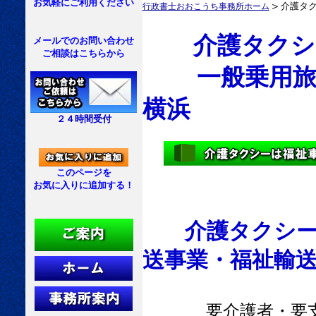
お気軽にご利用ください
＞
介護タ
行政書士おおこうち事務所ホーム
介護タクシ
メールでのお問い合わせ
ご相談はこちらから
一般乗用旅客
横浜
２４時間受付
このページを
お気に入りに追加する！
介護タクシー
送事業・福祉輸送
要介護者・要