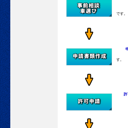
車両
特に
です。
病院
仕事
す。
申請
必須
許可
運輸
許可