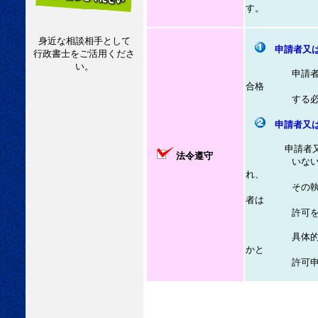
す。
身近な相談相手として
申請者又
行政書士をご活用くださ
い。
申請者又は申
合格
する必要が
申請者又
申請者
法令遵守
いないこと。
れ、
その執行を終
者は
許可を受け
具体的には申
かと
許可申請の審