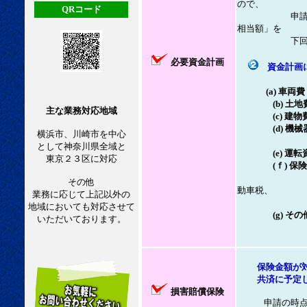
ので、
QRコード
申請後も「所
相当額」を
下回らない
必要資金計画
資金計画
(a) 車両費
(b) 土地
主な業務対応地域
(c) 建物
(d) 
横浜市、川崎市を中心
・・・点検
として神奈川県全域と
(e) 運
東京２３区に対応
(ｆ) 
・・・事業用
その他
動車税、
業務に応じて上記以外の
登録
地域においても対応させて
(g) 
いただいております。
・・・車
保険金額が
共済に予定して
損害賠償保険
申請の時点