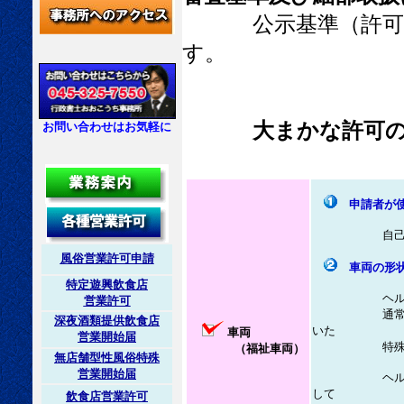
公示基準（許可の
す。
大まかな許可
お問い合わせはお気軽に
申請者が
自己所有、新
風俗営業許可申請
車両の形
特定遊興飲食店
ヘルパー等の
営業許可
通常は車いす
深夜酒類提供飲食店
いた
車両
営業開始届
特殊車両を
（福祉車両）
無店舗型性風俗特殊
営業開始届
ヘルパー等の
して
飲食店営業許可