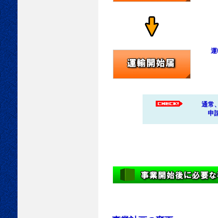
介護
運賃
運輸
運行
なお
通常、
申請